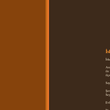
İ
İsk
Ası
ile
ilç
Soy
Şer
Sey
Evl