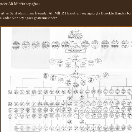
ender Ali Mihr'in soy ağacı.
yit ve Şerif olan İmam İskender Ali MİHR Hazretleri soy ağacıyla Bozoklu Handan bu
e kadar olan soy ağacı göstermektedir.