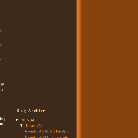
e,
k
r.
989
ri
Blog Archive
 baş
2016
(4)
▼
ur.
Kasım
(4)
▼
İskender Ali MİHR kimdir?
İskender Ali Mihr'in soy ağacı