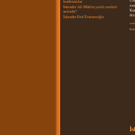
ÜNİ
konferanslar
zam
İskender Ali Mihr'in yazılı eserleri
Kur
nelerdir?
diz
İskender Erol Evrenosoğlu
zam
Etik
İs