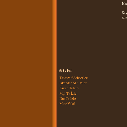
İsk
Sey
gün
Siteler
Tasavvuf Sohbetleri
İskender ALi Mihr
Kuran Tefsiri
Mpl Tv İzle
Nur Tv İzle
Mihr Vakfı