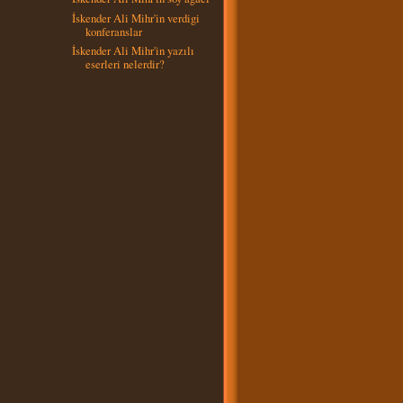
İskender Ali Mihr'in verdigi
konferanslar
İskender Ali Mihr'in yazılı
eserleri nelerdir?