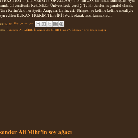
VERSİTESİ'ni (UNIVERSITY OF ALLAH)" 1 Nisan 2000 tarihinde kurmuştur. Aynı
anda üniversitenin Rektörüdür. Üniversitede verdiği Tefsir derslerine paralel olarak,
'ân-ı Kerim'deki her âyetin Arapçası, Latincesi, Türkçesi ve kelime kelime mealiyle
ayn edilen KURAN-I KERİM TEFSİRİ 19 cilt olarak hazırlanmaktadır.
an:
03:50
Hiç yorum yok:
etler:
İskender Ali MİHR
,
İskender Ali MİHR kimdir?
,
İskender Erol Evrenosoğlu
kender Ali Mihr'in soy ağacı