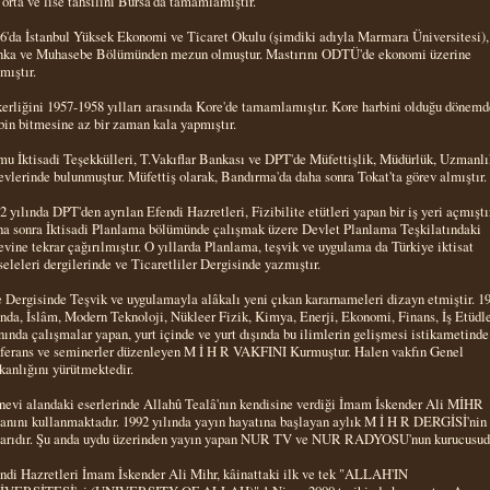
, orta ve lise tahsilini Bursa'da tamamlamıştır.
6'da İstanbul Yüksek Ekonomi ve Ticaret Okulu (şimdiki adıyla Marmara Üniversitesi),
ka ve Muhasebe Bölümünden mezun olmuştur. Mastırını ODTÜ'de ekonomi üzerine
mıştır.
erliğini 1957-1958 yılları arasında Kore'de tamamlamıştır. Kore harbini olduğu dönemd
bin bitmesine az bir zaman kala yapmıştır.
u İktisadi Teşekkülleri, T.Vakıflar Bankası ve DPT'de Müfettişlik, Müdürlük, Uzmanlı
evlerinde bulunmuştur. Müfettiş olarak, Bandırma'da daha sonra Tokat'ta görev almıştır.
2 yılında DPT'den ayrılan Efendi Hazretleri, Fizibilite etütleri yapan bir iş yeri açmıştı
a sonra İktisadi Planlama bölümünde çalışmak üzere Devlet Planlama Teşkilatındaki
evine tekrar çağırılmıştır. O yıllarda Planlama, teşvik ve uygulama da Türkiye iktisat
eleleri dergilerinde ve Ticaretliler Dergisinde yazmıştır.
 Dergisinde Teşvik ve uygulamayla alâkalı yeni çıkan kararnameleri dizayn etmiştir. 1
ında, İslâm, Modern Teknoloji, Nükleer Fizik, Kimya, Enerji, Ekonomi, Finans, İş Etüdle
nında çalışmalar yapan, yurt içinde ve yurt dışında bu ilimlerin gelişmesi istikametinde
ferans ve seminerler düzenleyen M İ H R VAKFINI Kurmuştur. Halen vakfın Genel
kanlığını yürütmektedir.
evi alandaki eserlerinde Allahû Tealâ'nın kendisine verdiği İmam İskender Ali MİHR
anını kullanmaktadır. 1992 yılında yayın hayatına başlayan aylık M İ H R DERGİSİ'nin
arıdır. Şu anda uydu üzerinden yayın yapan NUR TV ve NUR RADYOSU'nun kurucusud
ndi Hazretleri İmam İskender Ali Mihr, kâinattaki ilk ve tek "ALLAH'IN