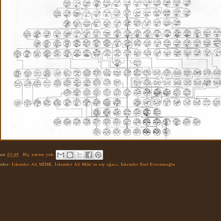
an:
03:49
Hiç yorum yok:
etler:
İskender Ali MİHR
,
İskender Ali Mihr'in soy ağacı
,
İskender Erol Evrenosoğlu