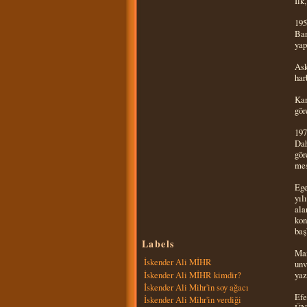
İlk
195
Ban
yap
Ask
har
Kam
gör
197
Dah
gör
mes
Ege
yıl
ala
kon
baş
Labels
Man
İskender Ali MİHR
unv
İskender Ali MİHR kimdir?
yaz
İskender Ali Mihr'in soy ağacı
Efe
İskender Ali Mihr'in verdiği