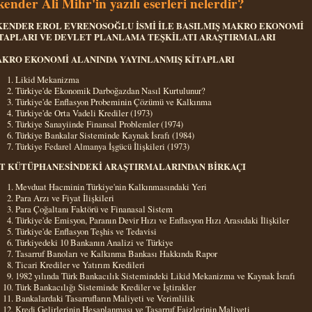
kender Ali Mihr'in yazılı eserleri nelerdir?
KENDER EROL EVRENOSOĞLU İSMİ İLE BASILMIŞ MAKRO EKONOMİ
TAPLARI VE DEVLET PLANLAMA TEŞKİLATI ARAŞTIRMALARI
KRO EKONOMİ ALANINDA YAYINLANMIŞ KİTAPLARI
Likid Mekanizma
Türkiye'de Ekonomik Darboğazdan Nasıl Kurtulunur?
Türkiye'de Enflasyon Probeminin Çözümü ve Kalkınma
Türkiye'de Orta Vadeli Krediler (1973)
Türkiye Sanayiinde Finansal Problemler (1974)
Türkiye Bankalar Sisteminde Kaynak İsrafı (1984)
Türkiye Fedarel Almanya İşgücü İlişkileri (1973)
T KÜTÜPHANESİNDEKİ ARAŞTIRMALARINDAN BİRKAÇI
Mevduat Hacminin Türkiye'nin Kalkınmasındaki Yeri
Para Arzı ve Fiyat İlişkileri
Para Çoğaltanı Faktörü ve Finanasal Sistem
Türkiye'de Emisyon, Paranın Devir Hızı ve Enflasyon Hızı Arasıdaki İlişkiler
Türkiye'de Enflasyon Teşhis ve Tedavisi
Türkiyedeki 10 Bankanın Analizi ve Türkiye
Tasarruf Banoları ve Kalkınma Bankası Hakkında Rapor
Ticari Krediler ve Yatırım Kredileri
1982 yılında Türk Bankacılık Sistemindeki Likid Mekanizma ve Kaynak İsrafı
Türk Bankacılığı Sisteminde Krediler ve İştirakler
Bankalardaki Tasarrufların Maliyeti ve Verimlilik
Kredi Gelirlerinin Hesaplanması ve Tasarruf Faizlerinin Maliyeti