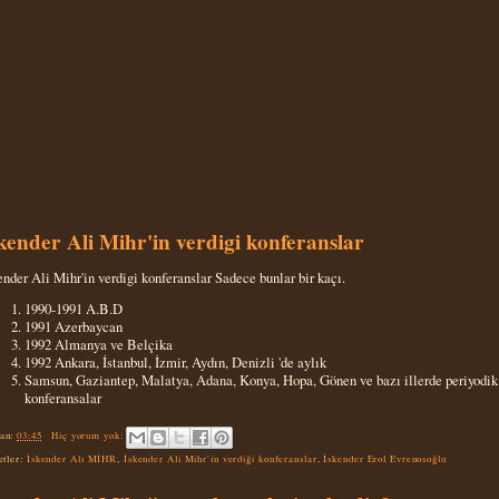
kender Ali Mihr'in verdigi konferanslar
ender Ali Mihr'in verdigi konferanslar Sadece bunlar bir kaçı.
1990-1991 A.B.D
1991 Azerbaycan
1992 Almanya ve Belçika
1992 Ankara, İstanbul, İzmir, Aydın, Denizli 'de aylık
Samsun, Gaziantep, Malatya, Adana, Konya, Hopa, Gönen ve bazı illerde periyodik
konferansalar
an:
03:45
Hiç yorum yok:
etler:
İskender Ali MİHR
,
İskender Ali Mihr'in verdiği konferanslar
,
İskender Erol Evrenosoğlu