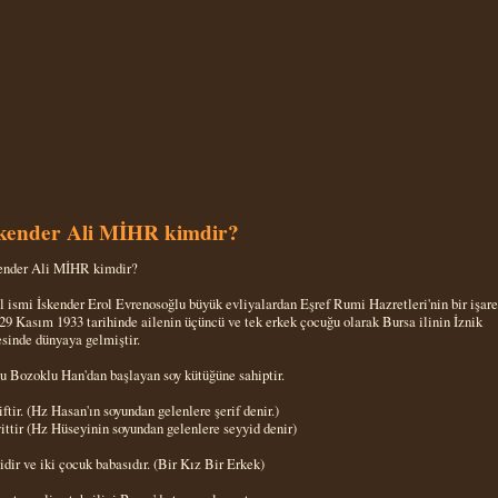
skender Ali MİHR kimdir?
ender Ali MİHR kimdir?
l ismi İskender Erol Evrenosoğlu büyük evliyalardan Eşref Rumi Hazretleri'nin bir işare
 29 Kasım 1933 tarihinde ailenin üçüncü ve tek erkek çocuğu olarak Bursa ilinin İznik
esinde dünyaya gelmiştir.
u Bozoklu Han'dan başlayan soy kütüğüne sahiptir.
iftir. (Hz Hasan'ın soyundan gelenlere şerif denir.)
ittir (Hz Hüseyinin soyundan gelenlere seyyid denir)
idir ve iki çocuk babasıdır. (Bir Kız Bir Erkek)