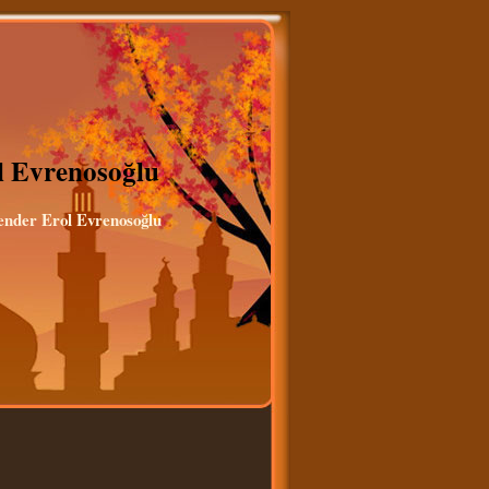
ol Evrenosoğlu
kender Erol Evrenosoğlu